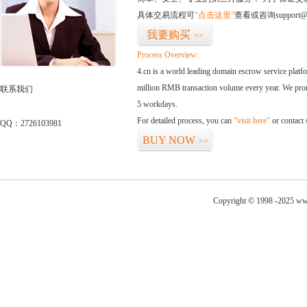
具体交易流程可
“点击这里”
查看或咨询support@
我要购买
>>
Process Overview:
4.cn is a world leading domain escrow service plat
million RMB transaction volume every year. We promi
联系我们
5 workdays.
For detailed process, you can
“visit here”
or contact
QQ：2726103981
BUY NOW
>>
Copyright © 1998 -2025 ww