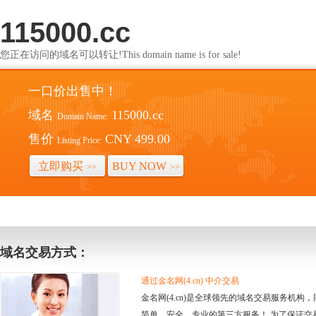
115000.cc
您正在访问的域名可以转让!This domain name is for sale!
一口价出售中！
域名
115000.cc
Domain Name:
售价
CNY 499.00
Listing Price:
立即购买
BUY NOW
>>
>>
域名交易方式：
通过金名网(4.cn) 中介交易
金名网(4.cn)是全球领先的域名交易服务机
简单、安全、专业的第三方服务！ 为了保证交